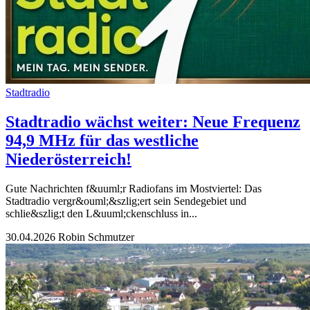
Stadtradio
Stadtradio wächst weiter: Neue Frequenz
94,9 MHz für das westliche
Niederösterreich!
Gute Nachrichten f&uuml;r Radiofans im Mostviertel: Das
Stadtradio vergr&ouml;&szlig;ert sein Sendegebiet und
schlie&szlig;t den L&uuml;ckenschluss in...
30.04.2026
Robin Schmutzer