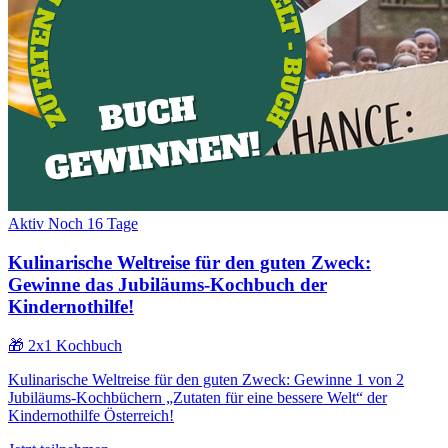
Aktiv
Noch 16 Tage
Kulinarische Weltreise für den guten Zweck:
Gewinne das Jubiläums-Kochbuch der
Kindernothilfe!
🎁 2x1 Kochbuch
Kulinarische Weltreise für den guten Zweck: Gewinne 1 von 2
Jubiläums-Kochbüchern „Zutaten für eine bessere Welt“ der
Kindernothilfe Österreich!
Jetzt teilnehmen