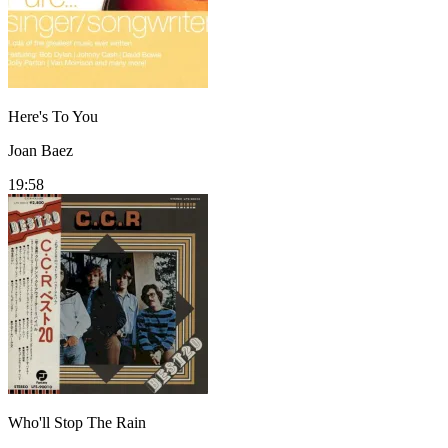
Here's To You
Joan Baez
19:58
Who'll Stop The Rain