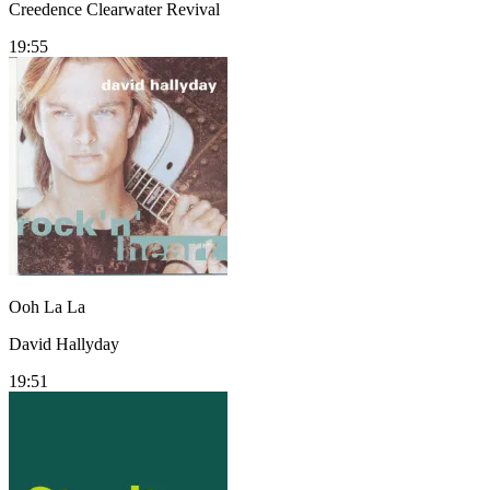
Creedence Clearwater Revival
19:55
Ooh La La
David Hallyday
19:51