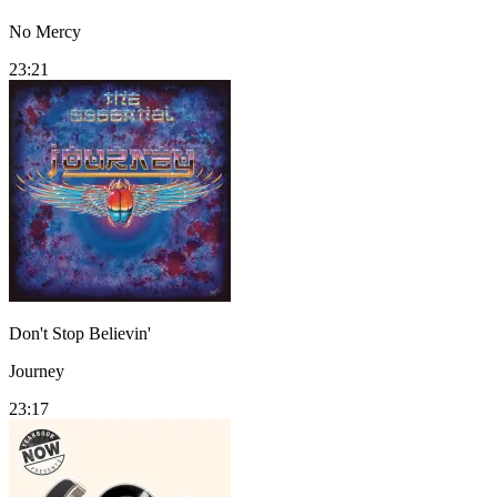
No Mercy
23:21
Don't Stop Believin'
Journey
23:17