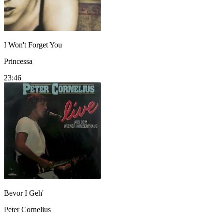
I Won't Forget You
Princessa
23:46
Bevor I Geh'
Peter Cornelius