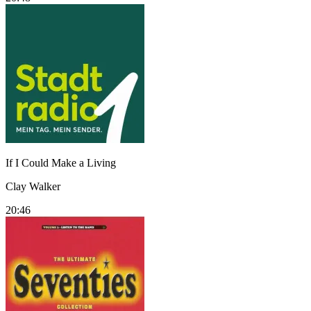
If I Could Make a Living
Clay Walker
20:46